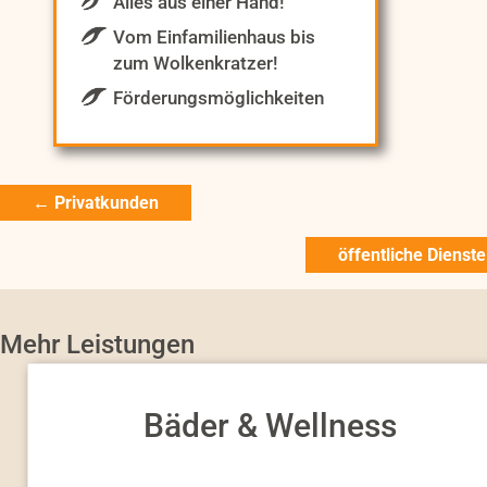
Alles aus einer Hand!
Vom Einfamilienhaus bis
zum Wolkenkratzer!
Förderungsmöglichkeiten
Posts
← Privatkunden
navigation
öffentliche Dienst
Mehr Leistungen
Bäder & Wellness